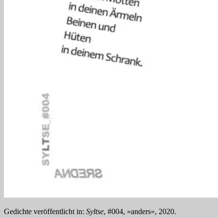
Gedichte veröffentlicht in:
Syltse
, #004, »anders«, 2020.